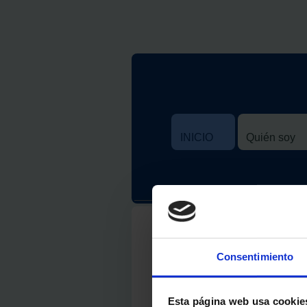
INICIO
Quién soy
tel 666767676
Consentimiento
INICIO
Quién soy
Esta página web usa cookie