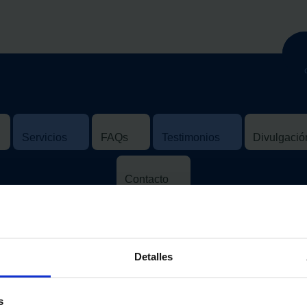
Servicios
FAQs
Testimonios
Divulgación
Contacto
Mapa del sitio
Detalles
s