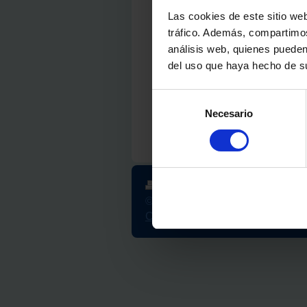
Servicios
Las cookies de este sitio web
FAQs
tráfico. Además, compartimos
análisis web, quienes pueden
Testimonios
del uso que haya hecho de su
Divulgación científ
BLOG
Selección
Necesario
de
Contacto
consentimiento
Versión para imprimir
|
Mapa de
© jmmadeira.com
Aviso Legal
Cookies